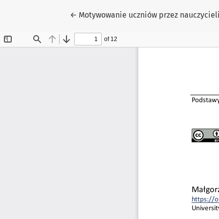
Wróć do szczegółów artykułu
←
Motywowanie uczniów przez nauczycieli 