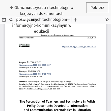
Wróć do szczegółów artykułu
←
Obraz nauczycieli i technologii w
Pobierz
krajowych dokumentach
poświęconych technologiom
informacyjno-komunikacyjnym w
edukacji