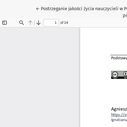
Wróć do szczegółów artykułu
←
Postrzeganie jakości życia nauczycieli w
p