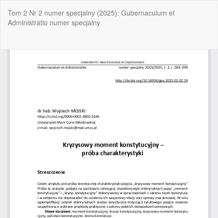
Wróć
Tom 2 Nr 2 numer specjalny (2025): Gubernaculum et
do
Administratio numer specjalny
szczegółów
artykułu
Pob
Po
P