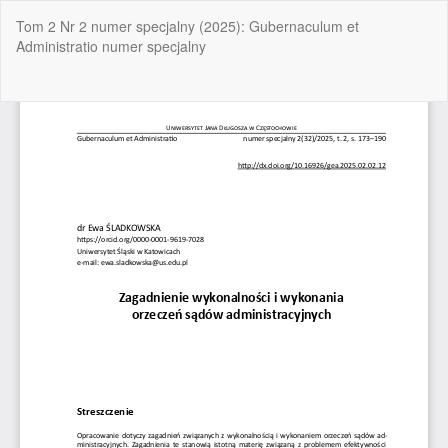
Wróć
Tom 2 Nr 2 numer specjalny (2025): Gubernaculum et
do
Administratio numer specjalny
szczegółów
artykułu
Pob
Po
P