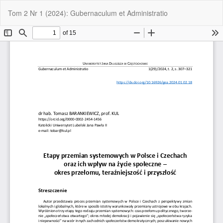
Wróć
Pob
Po
Tom 2 Nr 1 (2024): Gubernaculum et Administratio
do
P
szczegółów
artykułu