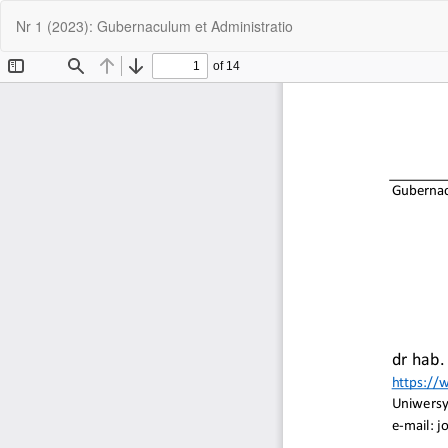
Wróć
Nr 1 (2023): Gubernaculum et Administratio
do
szczegółów
artykułu