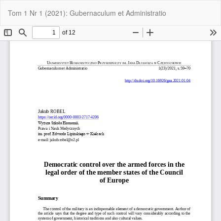
Wróć
Pob
Po
Tom 1 Nr 1 (2021): Gubernaculum et Administratio
do
P
szczegółów
artykułu