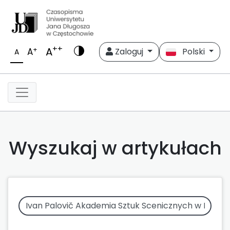
++
A
+
A
Zaloguj
Polski
A
Wyszukaj w artykułach