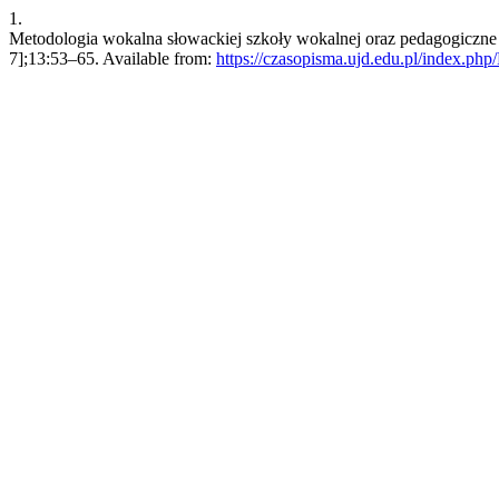
1.
Metodologia wokalna słowackiej szkoły wokalnej oraz pedagogiczne p
7];13:53–65. Available from:
https://czasopisma.ujd.edu.pl/index.php