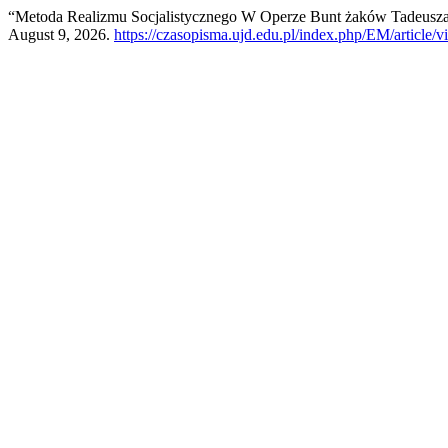
“Metoda Realizmu Socjalistycznego W Operze Bunt żaków Tadeusz
August 9, 2026.
https://czasopisma.ujd.edu.pl/index.php/EM/article/