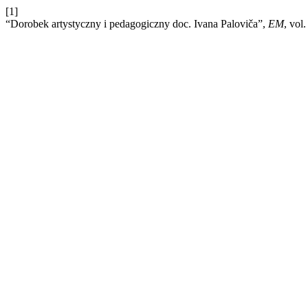
[1]
“Dorobek artystyczny i pedagogiczny doc. Ivana Paloviča”,
EM
, vol