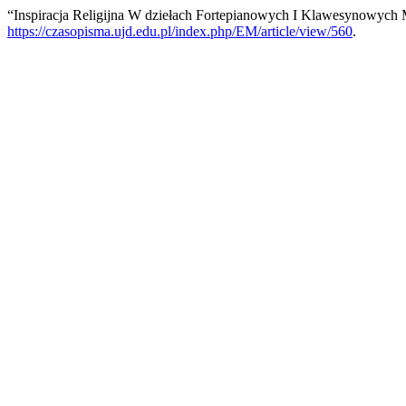
“Inspiracja Religijna W dziełach Fortepianowych I Klawesynowych
https://czasopisma.ujd.edu.pl/index.php/EM/article/view/560
.