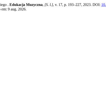
tiego .
Edukacja Muzyczna
,
[S. l.]
, v. 17, p. 193–227, 2023. DOI:
10
o em: 9 aug. 2026.