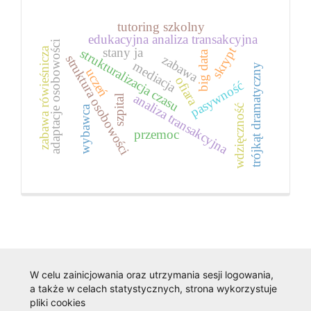
tutoring szkolny
edukacyjna analiza transakcyjna
adaptacje osobowości
skrypt
stany ja
zabawa rówieśnicza
strukturalizacja czasu
big data
struktura osobowości
zabawa
mediacja
trójkąt dramatyczny
uczeń
ofiara
pasywność
analiza transakcyjna
szpital
wdzięczność
wybawca
przemoc
W celu zainicjowania oraz utrzymania sesji logowania,
a także w celach statystycznych, strona wykorzystuje
pliki cookies