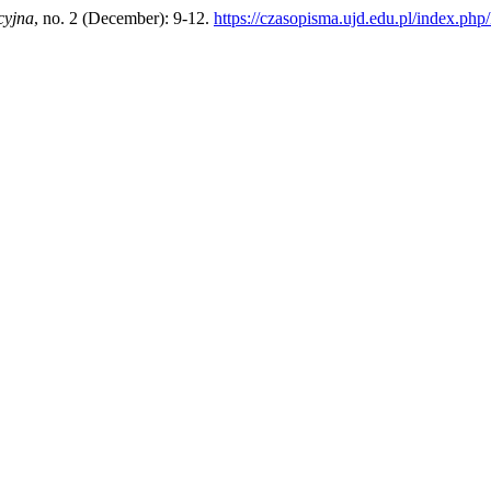
cyjna
, no. 2 (December): 9-12.
https://czasopisma.ujd.edu.pl/index.php