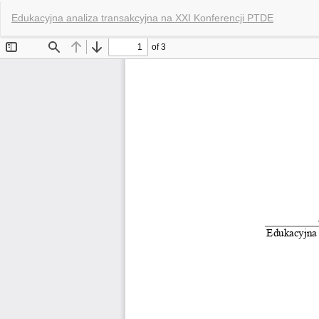
Wróć
Edukacyjna analiza transakcyjna na XXI Konferencji PTDE
do
szczegółów
artykułu