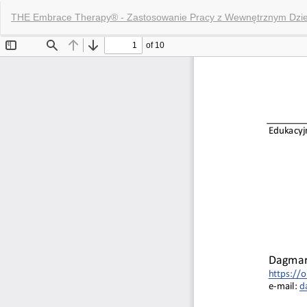
Wróć
THE Embrace Therapy® - Zastosowanie Pracy z Wewnętrznym Dzieck
do
szczegółów
artykułu