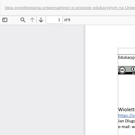
Wróć
Idea projektowania uniwersalnego w procesie edukacyjnym na Uniwer
do
szczegółów
artykułu