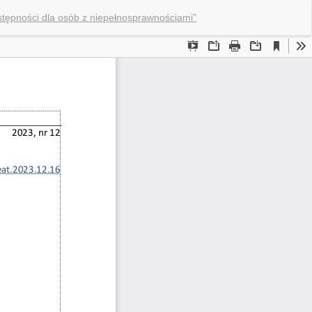
Pob
Po
stępności dla osób z niepełnosprawnościami”
P