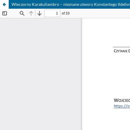
Wieczorny Karakuliambro – nieznane utwory Konstantego Ildefon