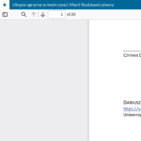
Utopie agrarne w twórczości Marii Rodziewiczówny